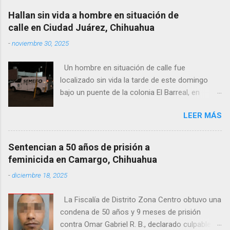
Hallan sin vida a hombre en situación de
calle en Ciudad Juárez, Chihuahua
-
noviembre 30, 2025
Un hombre en situación de calle fue
localizado sin vida la tarde de este domingo
bajo un puente de la colonia El Barreal, en
Ciudad Juárez. El hallazgo ocurrió en el cruce
LEER MÁS
de las calles 20 de Noviembre y Ramón Corona,
donde vecinos reportaron la presencia del
cuerpo. Elementos ministeriales y peritos de la
Sentencian a 50 años de prisión a
Fiscalía Zona Norte confirmaron que el
feminicida en Camargo, Chihuahua
fallecido no presentaba huellas de violencia.
-
diciembre 18, 2025
Habitantes de la zona señalaron que el hombre
solía pernoctar en ese lugar, aunque
La Fiscalía de Distrito Zona Centro obtuvo una
desconocen su identidad.
condena de 50 años y 9 meses de prisión
contra Omar Gabriel R. B., declarado culpable