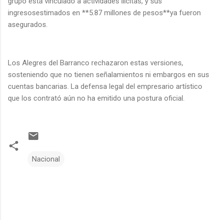
grupo está vinculado a actividades ilícitas, y sus
ingresosestimados en **5.87 millones de pesos**ya fueron
asegurados.
Los Alegres del Barranco rechazaron estas versiones,
sosteniendo que no tienen señalamientos ni embargos en sus
cuentas bancarias. La defensa legal del empresario artístico
que los contrató aún no ha emitido una postura oficial.
Nacional
C
o
m