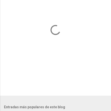
e
n
t
a
r
i
o
s
Entradas más populares de este blog