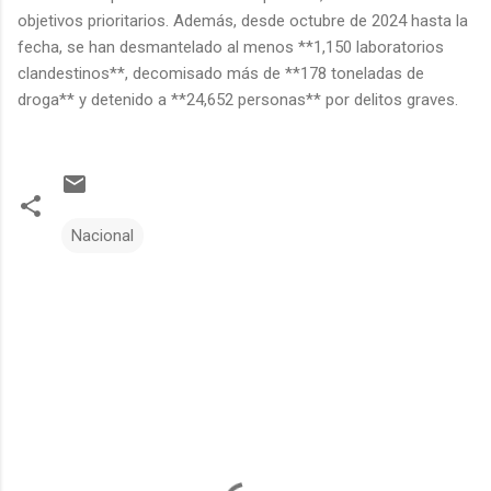
objetivos prioritarios. Además, desde octubre de 2024 hasta la
fecha, se han desmantelado al menos **1,150 laboratorios
clandestinos**, decomisado más de **178 toneladas de
droga** y detenido a **24,652 personas** por delitos graves.
Nacional
C
o
m
e
n
t
a