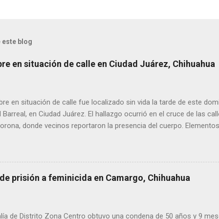
 este blog
bre en situación de calle en Ciudad Juárez, Chihuahua
 en situación de calle fue localizado sin vida la tarde de este dom
l Barreal, en Ciudad Juárez. El hallazgo ocurrió en el cruce de las ca
rona, donde vecinos reportaron la presencia del cuerpo. Elementos m
ía Zona Norte confirmaron que el fallecido no presentaba huellas de v
alaron que el hombre solía pernoctar en ese lugar, aunque descono
 de prisión a feminicida en Camargo, Chihuahua
lía de Distrito Zona Centro obtuvo una condena de 50 años y 9 mes