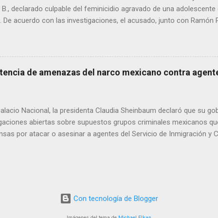
. B., declarado culpable del feminicidio agravado de una adolescente 
De acuerdo con las investigaciones, el acusado, junto con Ramón Porf
ó a la víctima, cuyo cuerpo fue hallado en septiembre de 2022 en un
ra Contec. El Tribunal de Enjuiciamiento del Distrito Judicial Camar
n el Centro de Reinserción Social Estatal número 1 de Aquiles Serd
708 mil 500 pesos por reparación del daño y una multa de 58 mil pe
tencia de amenazas del narco mexicano contra agente
este año, Ramón Porfirio V. P. recibió una sentencia de 45 años de pr
imen.
lacio Nacional, la presidenta Claudia Sheinbaum declaró que su gob
tigaciones abiertas sobre supuestos grupos criminales mexicanos qu
sas por atacar o asesinar a agentes del Servicio de Inmigración y 
Unidos. La mandataria respondió así a una publicación del Departam
adounidense, que alertó sobre estas amenazas. Sheinbaum afirmó que
dad, Omar García Harfuch, han recibido información oficial por parte
dense, y subrayó que el caso se refiere a hechos ocurridos en terri
que México está a la espera de un informe formal para poder actua
Con tecnología de Blogger
Imágenes del tema de
Michael Elkan