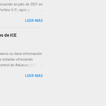
ocurrido en julio de 2021 en
irio V. P., raptó y
 predio cercano a la
LEER MÁS
go ordenó que la pena se
án, además de imponer el
sos. Cabe recordar que en
s de ICE
isión por su participación
ierno no tiene información
e estarían ofreciendo
Control de Aduanas (ICE) de
ento de Seguridad Nacional
LEER MÁS
 ni ella ni el secretario
 del gobierno
torio norteamericano.
r en consecuencia.