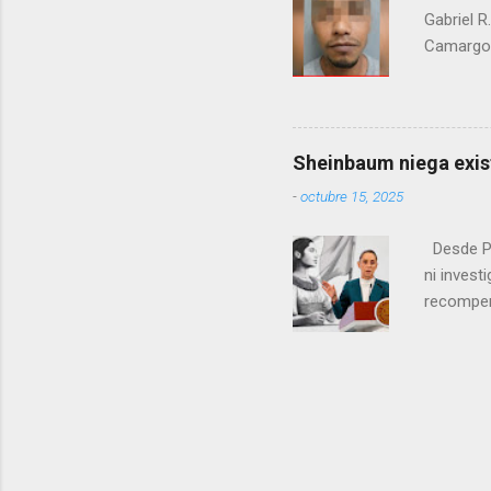
Gabriel R
Camargo. 
estrangul
maquilado
cumpla e
pago de 
Sheinbaum niega exis
junio de 
-
octubre 15, 2025
en el cr
Desde Pa
ni inves
recompen
Estados 
(DHS) est
de Seguri
estadouni
Aseguró 