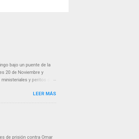
ingo bajo un puente de la
lles 20 de Noviembre y
inisteriales y peritos de
iolencia. Habitantes de la
LEER MÁS
cen su identidad.
es de prisión contra Omar