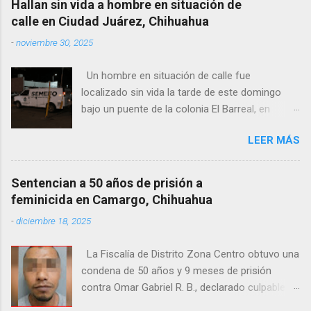
Hallan sin vida a hombre en situación de
calle en Ciudad Juárez, Chihuahua
-
noviembre 30, 2025
Un hombre en situación de calle fue
localizado sin vida la tarde de este domingo
bajo un puente de la colonia El Barreal, en
Ciudad Juárez. El hallazgo ocurrió en el cruce
LEER MÁS
de las calles 20 de Noviembre y Ramón Corona,
donde vecinos reportaron la presencia del
cuerpo. Elementos ministeriales y peritos de la
Sentencian a 50 años de prisión a
Fiscalía Zona Norte confirmaron que el
feminicida en Camargo, Chihuahua
fallecido no presentaba huellas de violencia.
-
diciembre 18, 2025
Habitantes de la zona señalaron que el hombre
solía pernoctar en ese lugar, aunque
La Fiscalía de Distrito Zona Centro obtuvo una
desconocen su identidad.
condena de 50 años y 9 meses de prisión
contra Omar Gabriel R. B., declarado culpable
del feminicidio agravado de una adolescente