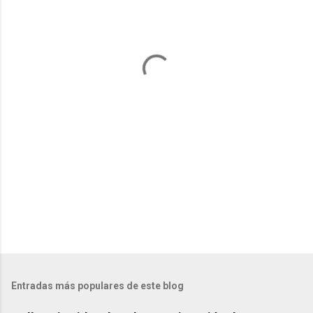
n
t
a
r
i
o
s
Entradas más populares de este blog