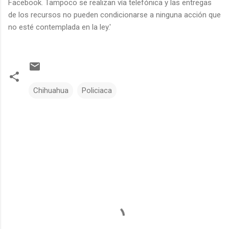
Facebook. Tampoco se realizan vía telefónica y las entregas
de los recursos no pueden condicionarse a ninguna acción que
no esté contemplada en la ley.'
Chihuahua
Policiaca
C
o
m
e
n
t
a
r