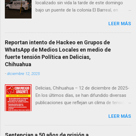
localizado sin vida la tarde de este domingo
bajo un puente de la colonia El Barreal, en
Ciudad Juárez. El hallazgo ocurrió en el cruce
LEER MÁS
de las calles 20 de Noviembre y Ramón Corona,
donde vecinos reportaron la presencia del
cuerpo. Elementos ministeriales y peritos de la
Reportan intento de Hackeo en Grupos de
Fiscalía Zona Norte confirmaron que el
WhatsApp de Medios Locales en medio de
fallecido no presentaba huellas de violencia.
fuerte tensión Política en Delicias,
Habitantes de la zona señalaron que el hombre
Chihuahua
solía pernoctar en ese lugar, aunque
-
diciembre 12, 2025
desconocen su identidad.
Delicias, Chihuahua – 12 de diciembre de 2025-
En los últimos días, se han difundido diversas
publicaciones que reflejan un clima de tensión
social en la región. Entre ellas, se incluyen
LEER MÁS
señalamientos sobre presuntas irregularidades
atribuidas a elementos de la Fiscalía General de
la República, así como manifestaciones de
Sentencian a 50 años de prisión a