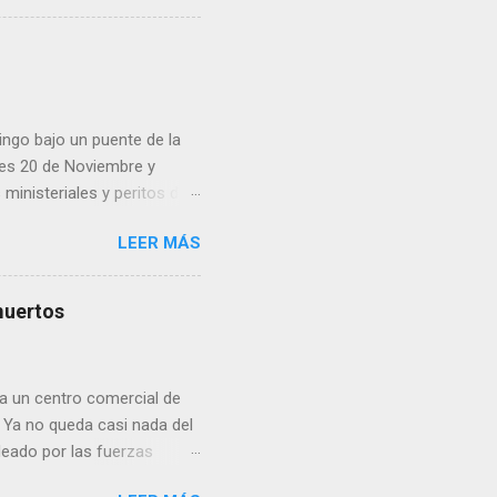
 inconformidad. En este
eo que ya afectó a
pp administrados por
 desde números
ar por administradores de
ingo bajo un puente de la
lles 20 de Noviembre y
inisteriales y peritos de
iolencia. Habitantes de la
LEER MÁS
cen su identidad.
muertos
a un centro comercial de
 Ya no queda casi nada del
deado por las fuerzas
ital ucraniana y destruyó