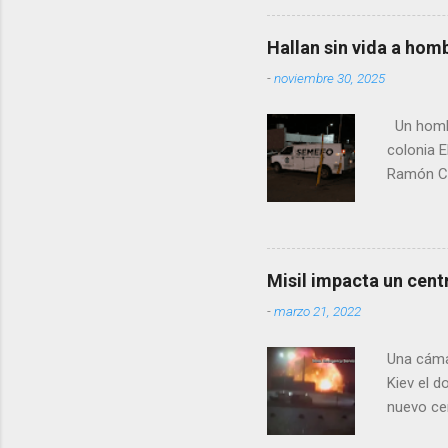
legislad
contexto 
Hallan sin vida a hom
seguidor
-
noviembre 30, 2025
proyecto
desconoc
Un hombre
los grupo
colonia E
Ramón Co
la Fiscal
zona señ
Misil impacta un cent
-
marzo 21, 2022
Una cáma
Kiev el 
nuevo cen
rusas. A 