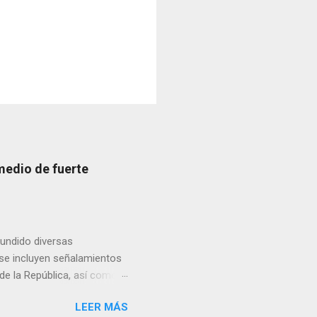
medio de fuerte
fundido diversas
, se incluyen señalamientos
 de la República, así como
 una posada organizada por
LEER MÁS
n lonas con imágenes de la