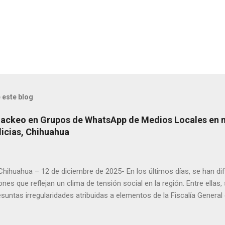
 este blog
Hackeo en Grupos de WhatsApp de Medios Locales en 
licias, Chihuahua
 Chihuahua – 12 de diciembre de 2025- En los últimos días, se han di
ones que reflejan un clima de tensión social en la región. Entre ellas
suntas irregularidades atribuidas a elementos de la Fiscalía General
aciones de agricultores en rechazo a la Ley de Agua. Ayer, durante
ora Andrea Chávez, se registraron protestas en las que se colocaro