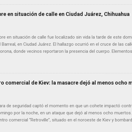
ora y del senador Adán Augusto López, acompañadas de mensajes de
de alta circulación informativa, se ha detectado un intento de hack
bre en situación de calle en Ciudad Juárez, Chihuahua
es de dos medios locales de Delicias a través de grupos de WhatsA
s informativos. Modus operandi identificado • Se realizan llamadas
idos, principalmente con prefijos 56. • Los atacantes se hacen pas
 en situación de calle fue localizado sin vida la tarde de este dom
s y pregun...
l Barreal, en Ciudad Juárez. El hallazgo ocurrió en el cruce de las ca
rona, donde vecinos reportaron la presencia del cuerpo. Elementos m
ía Zona Norte confirmaron que el fallecido no presentaba huellas de v
alaron que el hombre solía pernoctar en ese lugar, aunque descono
ro comercial de Kiev: la masacre dejó al menos ocho 
ra de seguridad captó el momento en que un cohete impactó contr
domingo por la noche, en un ataque que dejó al menos ocho muertos.
tro comercial “Retroville”, situado en el noroeste de Kiev y bombar
las 22.45 (hora local), un bombardeo sacudió este suburbio de la cap