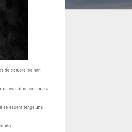
es de octubre, se han
rtes violentas asciende a
ual se espera tenga una
estado.