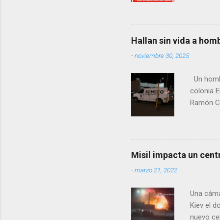
manifest
la senad
legislad
contexto 
Hallan sin vida a hom
seguidor
-
noviembre 30, 2025
proyecto
desconoc
Un hombre
los grupo
colonia E
Ramón Co
la Fiscal
zona señ
Misil impacta un cent
-
marzo 21, 2022
Una cáma
Kiev el 
nuevo cen