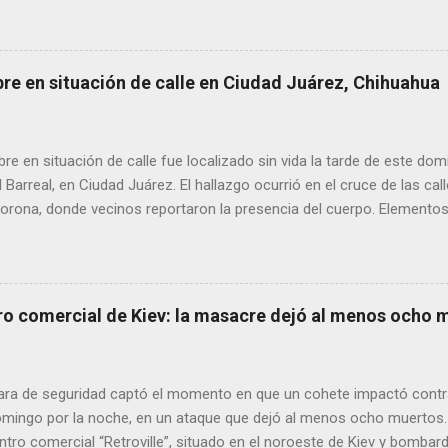
aciones de agricultores en rechazo a la Ley de Agua. Ayer, durante
ora Andrea Chávez, se registraron protestas en las que se colocaro
ora y del senador Adán Augusto López, acompañadas de mensajes de
de alta circulación informativa, se ha detectado un intento de hack
bre en situación de calle en Ciudad Juárez, Chihuahua
es de dos medios locales de Delicias a través de grupos de WhatsA
s informativos. Modus operandi identificado • Se realizan llamadas
idos, principalmente con prefijos 56. • Los atacantes se hacen pas
 en situación de calle fue localizado sin vida la tarde de este dom
s y pregun...
l Barreal, en Ciudad Juárez. El hallazgo ocurrió en el cruce de las ca
rona, donde vecinos reportaron la presencia del cuerpo. Elementos m
ía Zona Norte confirmaron que el fallecido no presentaba huellas de v
alaron que el hombre solía pernoctar en ese lugar, aunque descono
ro comercial de Kiev: la masacre dejó al menos ocho 
ra de seguridad captó el momento en que un cohete impactó contr
domingo por la noche, en un ataque que dejó al menos ocho muertos.
tro comercial “Retroville”, situado en el noroeste de Kiev y bombar