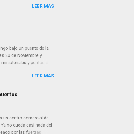
 una posada organizada por
LEER MÁS
n lonas con imágenes de la
 inconformidad. En este
eo que ya afectó a
pp administrados por
 desde números
ar por administradores de
ingo bajo un puente de la
lles 20 de Noviembre y
inisteriales y peritos de
iolencia. Habitantes de la
LEER MÁS
cen su identidad.
muertos
a un centro comercial de
 Ya no queda casi nada del
deado por las fuerzas