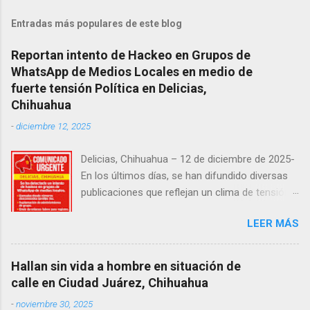
Entradas más populares de este blog
Reportan intento de Hackeo en Grupos de
WhatsApp de Medios Locales en medio de
fuerte tensión Política en Delicias,
Chihuahua
-
diciembre 12, 2025
Delicias, Chihuahua – 12 de diciembre de 2025-
En los últimos días, se han difundido diversas
publicaciones que reflejan un clima de tensión
social en la región. Entre ellas, se incluyen
LEER MÁS
señalamientos sobre presuntas irregularidades
atribuidas a elementos de la Fiscalía General de
la República, así como manifestaciones de
Hallan sin vida a hombre en situación de
agricultores en rechazo a la Ley de Agua. Ayer,
calle en Ciudad Juárez, Chihuahua
durante una posada organizada por la
-
noviembre 30, 2025
senadora Andrea Chávez, se registraron