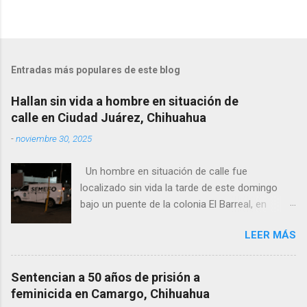
Entradas más populares de este blog
Hallan sin vida a hombre en situación de
calle en Ciudad Juárez, Chihuahua
-
noviembre 30, 2025
Un hombre en situación de calle fue
localizado sin vida la tarde de este domingo
bajo un puente de la colonia El Barreal, en
Ciudad Juárez. El hallazgo ocurrió en el cruce
LEER MÁS
de las calles 20 de Noviembre y Ramón Corona,
donde vecinos reportaron la presencia del
cuerpo. Elementos ministeriales y peritos de la
Sentencian a 50 años de prisión a
Fiscalía Zona Norte confirmaron que el
feminicida en Camargo, Chihuahua
fallecido no presentaba huellas de violencia.