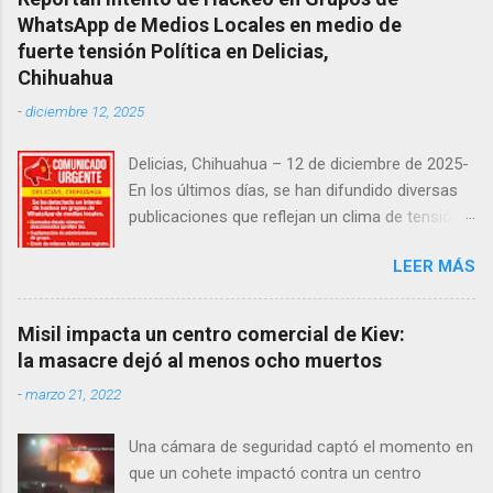
WhatsApp de Medios Locales en medio de
fuerte tensión Política en Delicias,
Chihuahua
-
diciembre 12, 2025
Delicias, Chihuahua – 12 de diciembre de 2025-
En los últimos días, se han difundido diversas
publicaciones que reflejan un clima de tensión
social en la región. Entre ellas, se incluyen
LEER MÁS
señalamientos sobre presuntas irregularidades
atribuidas a elementos de la Fiscalía General de
la República, así como manifestaciones de
Misil impacta un centro comercial de Kiev:
agricultores en rechazo a la Ley de Agua. Ayer,
la masacre dejó al menos ocho muertos
durante una posada organizada por la
-
marzo 21, 2022
senadora Andrea Chávez, se registraron
protestas en las que se colocaron lonas con
Una cámara de seguridad captó el momento en
imágenes de la legisladora y del senador Adán
que un cohete impactó contra un centro
Augusto López, acompañadas de mensajes de