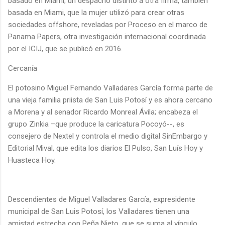
basado en Miami; un despacho distinto a otra firma, también
basada en Miami, que la mujer utilizó para crear otras
sociedades offshore, reveladas por Proceso en el marco de
Panama Papers, otra investigación internacional coordinada
por el ICIJ, que se publicó en 2016.
Cercanía
El potosino Miguel Fernando Valladares García forma parte de
una vieja familia priista de San Luis Potosí y es ahora cercano
a Morena y al senador Ricardo Monreal Ávila; encabeza el
grupo Zinkia –que produce la caricatura Pocoyó--, es
consejero de Nextel y controla el medio digital SinEmbargo y
Editorial Mival, que edita los diarios El Pulso, San Luís Hoy y
Huasteca Hoy.
Descendientes de Miguel Valladares García, expresidente
municipal de San Luis Potosí, los Valladares tienen una
amistad estrecha con Peña Nieto, que se suma al vínculo