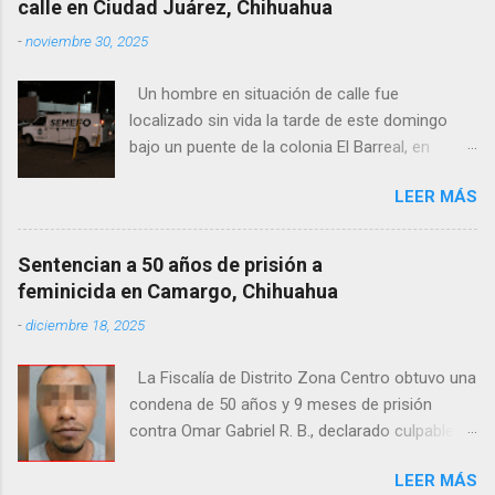
calle en Ciudad Juárez, Chihuahua
-
noviembre 30, 2025
Un hombre en situación de calle fue
localizado sin vida la tarde de este domingo
bajo un puente de la colonia El Barreal, en
Ciudad Juárez. El hallazgo ocurrió en el cruce
LEER MÁS
de las calles 20 de Noviembre y Ramón Corona,
donde vecinos reportaron la presencia del
cuerpo. Elementos ministeriales y peritos de la
Sentencian a 50 años de prisión a
Fiscalía Zona Norte confirmaron que el
feminicida en Camargo, Chihuahua
fallecido no presentaba huellas de violencia.
-
diciembre 18, 2025
Habitantes de la zona señalaron que el hombre
solía pernoctar en ese lugar, aunque
La Fiscalía de Distrito Zona Centro obtuvo una
desconocen su identidad.
condena de 50 años y 9 meses de prisión
contra Omar Gabriel R. B., declarado culpable
del feminicidio agravado de una adolescente
LEER MÁS
ocurrido en julio de 2021 en Camargo. De