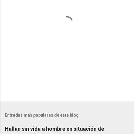
t
a
r
i
o
s
Entradas más populares de este blog
Hallan sin vida a hombre en situación de