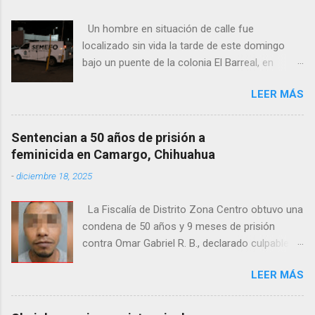
Un hombre en situación de calle fue
localizado sin vida la tarde de este domingo
bajo un puente de la colonia El Barreal, en
Ciudad Juárez. El hallazgo ocurrió en el cruce
LEER MÁS
de las calles 20 de Noviembre y Ramón Corona,
donde vecinos reportaron la presencia del
cuerpo. Elementos ministeriales y peritos de la
Sentencian a 50 años de prisión a
Fiscalía Zona Norte confirmaron que el
feminicida en Camargo, Chihuahua
fallecido no presentaba huellas de violencia.
-
diciembre 18, 2025
Habitantes de la zona señalaron que el hombre
solía pernoctar en ese lugar, aunque
La Fiscalía de Distrito Zona Centro obtuvo una
desconocen su identidad.
condena de 50 años y 9 meses de prisión
contra Omar Gabriel R. B., declarado culpable
del feminicidio agravado de una adolescente
LEER MÁS
ocurrido en julio de 2021 en Camargo. De
acuerdo con las investigaciones, el acusado,
junto con Ramón Porfirio V. P., raptó y