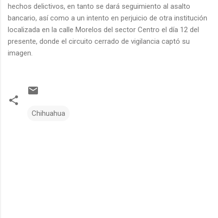
hechos delictivos, en tanto se dará seguimiento al asalto
bancario, así como a un intento en perjuicio de otra institución
localizada en la calle Morelos del sector Centro el día 12 del
presente, donde el circuito cerrado de vigilancia captó su
imagen.
Chihuahua
C
o
m
e
n
t