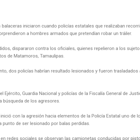
s balaceras iniciaron cuando policías estatales que realizaban recorri
orprendieron a hombres armados que pretendían robar un tráiler.
idos, dispararon contra los oficiales, quienes repelieron a los sujet
ntos de Matamoros, Tamaulipas.
to, dos policías habrían resultado lesionados y fueron trasladados 
 Ejército, Guardia Nacional y policías de la Fiscalía General de Just
la búsqueda de los agresores.
inició con la agresión hacia elementos de la Policía Estatal uno de 
a punto de ser lesionado por balas perdidas.
 en redes sociales se observan las camionetas conducidas por pisto