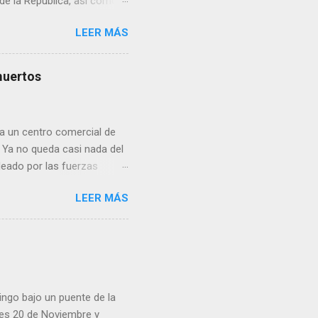
 de la República, así como
 una posada organizada por
LEER MÁS
n lonas con imágenes de la
 inconformidad. En este
eo que ya afectó a
muertos
pp administrados por
 desde números
ar por administradores de
a un centro comercial de
 Ya no queda casi nada del
deado por las fuerzas
ital ucraniana y destruyó
LEER MÁS
 en mi casa, mi
r”, recuerda Vladimir, de 76
eléctrica) térmica a unos
. Inaugurado a inicios de
del consumo, con sus 250
to. Toda la parte sur de...
ingo bajo un puente de la
lles 20 de Noviembre y