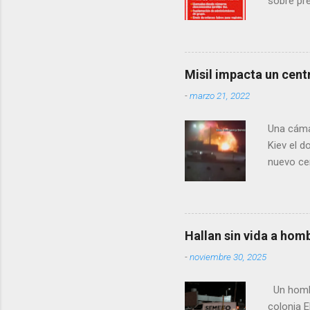
sobre pre
manifest
la senad
legislad
contexto 
Misil impacta un cent
seguidor
-
marzo 21, 2022
proyecto
desconoc
Una cáma
los grupo
Kiev el 
nuevo cen
rusas. A 
tanto el 
departame
años, vec
Hallan sin vida a hom
cientos d
-
noviembre 30, 2025
2020, un 
tiendas, 
Un hombre
colonia E