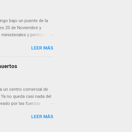
pp administrados por
 desde números
ar por administradores de
ingo bajo un puente de la
lles 20 de Noviembre y
inisteriales y peritos de
iolencia. Habitantes de la
LEER MÁS
cen su identidad.
muertos
a un centro comercial de
 Ya no queda casi nada del
deado por las fuerzas
ital ucraniana y destruyó
LEER MÁS
 en mi casa, mi
r”, recuerda Vladimir, de 76
eléctrica) térmica a unos