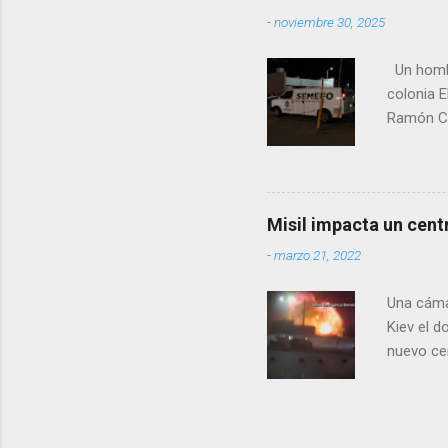
seguidor
-
noviembre 30, 2025
proyecto
desconoc
Un hombre
los grupo
colonia E
Ramón Co
la Fiscal
zona señ
Misil impacta un cent
-
marzo 21, 2022
Una cáma
Kiev el 
nuevo cen
rusas. A 
tanto el 
departame
años, vec