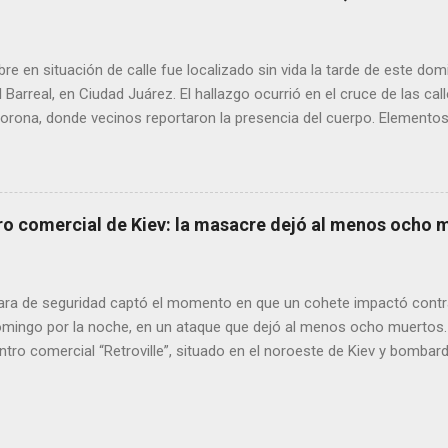
es de dos medios locales de Delicias a través de grupos de WhatsA
s informativos. Modus operandi identificado • Se realizan llamadas
idos, principalmente con prefijos 56. • Los atacantes se hacen pas
 en situación de calle fue localizado sin vida la tarde de este dom
s y pregun...
l Barreal, en Ciudad Juárez. El hallazgo ocurrió en el cruce de las ca
rona, donde vecinos reportaron la presencia del cuerpo. Elementos m
ía Zona Norte confirmaron que el fallecido no presentaba huellas de v
alaron que el hombre solía pernoctar en ese lugar, aunque descono
ro comercial de Kiev: la masacre dejó al menos ocho 
ra de seguridad captó el momento en que un cohete impactó contr
domingo por la noche, en un ataque que dejó al menos ocho muertos.
tro comercial “Retroville”, situado en el noroeste de Kiev y bombar
las 22.45 (hora local), un bombardeo sacudió este suburbio de la cap
edificio como los alrededores más cercanos. “Estaba tranquilamente
nto fue sacudido por la explosión, pensé que el edificio se iba a cae
ino de la zona. Los rusos “probablemente apuntaban a una central (