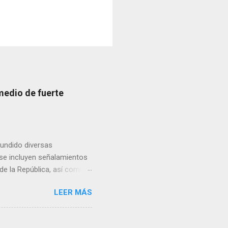
medio de fuerte
fundido diversas
, se incluyen señalamientos
 de la República, así como
 una posada organizada por
LEER MÁS
n lonas con imágenes de la
 inconformidad. En este
eo que ya afectó a