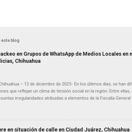
 este blog
Hackeo en Grupos de WhatsApp de Medios Locales en 
licias, Chihuahua
 Chihuahua – 12 de diciembre de 2025- En los últimos días, se han di
ones que reflejan un clima de tensión social en la región. Entre ellas
suntas irregularidades atribuidas a elementos de la Fiscalía General
aciones de agricultores en rechazo a la Ley de Agua. Ayer, durante
ora Andrea Chávez, se registraron protestas en las que se colocaro
ora y del senador Adán Augusto López, acompañadas de mensajes de
de alta circulación informativa, se ha detectado un intento de hack
bre en situación de calle en Ciudad Juárez, Chihuahua