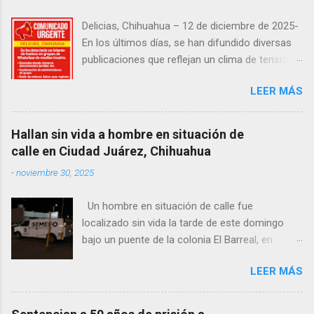
Delicias, Chihuahua – 12 de diciembre de 2025-
En los últimos días, se han difundido diversas
publicaciones que reflejan un clima de tensión
social en la región. Entre ellas, se incluyen
LEER MÁS
señalamientos sobre presuntas irregularidades
atribuidas a elementos de la Fiscalía General de
la República, así como manifestaciones de
Hallan sin vida a hombre en situación de
agricultores en rechazo a la Ley de Agua. Ayer,
calle en Ciudad Juárez, Chihuahua
durante una posada organizada por la
-
noviembre 30, 2025
senadora Andrea Chávez, se registraron
protestas en las que se colocaron lonas con
Un hombre en situación de calle fue
imágenes de la legisladora y del senador Adán
localizado sin vida la tarde de este domingo
Augusto López, acompañadas de mensajes de
bajo un puente de la colonia El Barreal, en
inconformidad. En este contexto de alta
Ciudad Juárez. El hallazgo ocurrió en el cruce
circulación informativa, se ha detectado un
LEER MÁS
de las calles 20 de Noviembre y Ramón Corona,
intento de hackeo que ya afectó a seguidores
donde vecinos reportaron la presencia del
de dos medios locales de Delicias a través de
cuerpo. Elementos ministeriales y peritos de la
grupos de WhatsApp administrados por