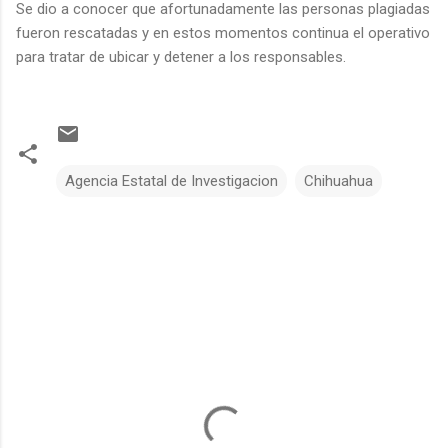
Se dio a conocer que afortunadamente las personas plagiadas
fueron rescatadas y en estos momentos continua el operativo
para tratar de ubicar y detener a los responsables.
Agencia Estatal de Investigacion
Chihuahua
C
o
m
e
n
t
a
r